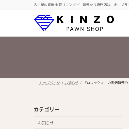
コ
ナ
名古屋の質屋 金蔵（キンゾー）質預かり専門店は、金・プラ
ン
ビ
テ
ゲ
ン
ー
ツ
シ
へ
ョ
ス
ン
キ
に
ッ
移
プ
動
トップページ
お知らせ
「ロレックス」の高価質預り（20
カテゴリー
お知らせ