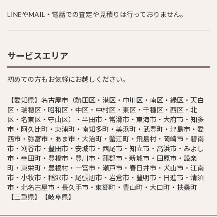
LINEやMAIL・電話での査定や見積りは行っておりません。
サービスエリア
初めての方もお気軽にお越しください。
【愛知県】名古屋市（熱田区・港区・中川区・南区・緑区・天白
区・瑞穂区・昭和区・中区・中村区・東区・千種区・西区・北
区・名東区・守山区）・半田市・常滑市・東海市・大府市・知多
市・阿久比町・東浦町・南知多町・美浜町・武豊町・津島市・愛
西市・弥富市・あま市・大治町・蟹江町・飛島村・岡崎市・碧南
市・刈谷市・豊田市・安城市・西尾市・知立市・高浜市・みよし
市・幸田町・豊橋市・豊川市・蒲郡市・新城市・田原市・設楽
町・東栄町・豊根村・一宮市・瀬戸市・春日井市・犬山市・江南
市・小牧市・稲沢市・尾張旭市・岩倉市・豊明市・日進市・清須
市・北名古屋市・長久手市・東郷町・豊山町・大口町・扶桑町
【三重県】【岐阜県】