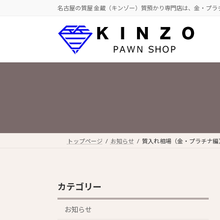
コ
ナ
名古屋の質屋 金蔵（キンゾー）質預かり専門店は、金・プラ
ン
ビ
テ
ゲ
ン
ー
ツ
シ
へ
ョ
ス
ン
キ
に
ッ
移
プ
動
トップページ
お知らせ
質入れ相場（金・プラチナ編）2
カテゴリー
お知らせ