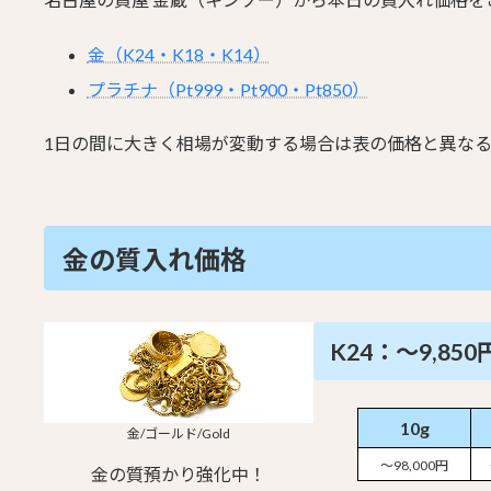
金（K24・K18・K14）
プラチナ（Pt999・Pt900・Pt850）
1日の間に大きく相場が変動する場合は表の価格と異な
金の質入れ価格
K24：～9,850
10g
金/ゴールド/Gold
～98,000円
金の質預かり強化中！