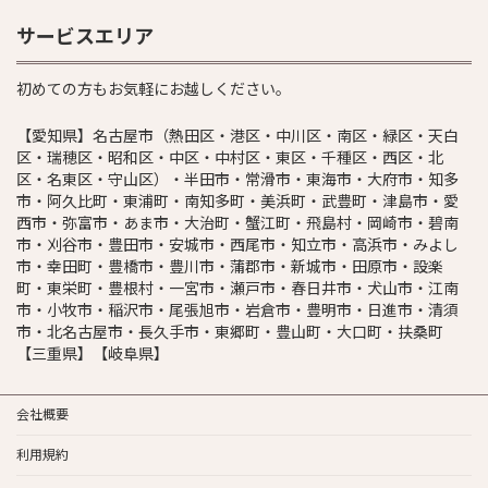
サービスエリア
初めての方もお気軽にお越しください。
【愛知県】名古屋市（熱田区・港区・中川区・南区・緑区・天白
区・瑞穂区・昭和区・中区・中村区・東区・千種区・西区・北
区・名東区・守山区）・半田市・常滑市・東海市・大府市・知多
市・阿久比町・東浦町・南知多町・美浜町・武豊町・津島市・愛
西市・弥富市・あま市・大治町・蟹江町・飛島村・岡崎市・碧南
市・刈谷市・豊田市・安城市・西尾市・知立市・高浜市・みよし
市・幸田町・豊橋市・豊川市・蒲郡市・新城市・田原市・設楽
町・東栄町・豊根村・一宮市・瀬戸市・春日井市・犬山市・江南
市・小牧市・稲沢市・尾張旭市・岩倉市・豊明市・日進市・清須
市・北名古屋市・長久手市・東郷町・豊山町・大口町・扶桑町
【三重県】【岐阜県】
会社概要
利用規約