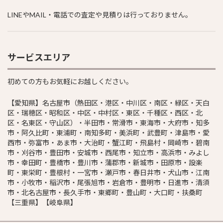
LINEやMAIL・電話での査定や見積りは行っておりません。
サービスエリア
初めての方もお気軽にお越しください。
【愛知県】名古屋市（熱田区・港区・中川区・南区・緑区・天白
区・瑞穂区・昭和区・中区・中村区・東区・千種区・西区・北
区・名東区・守山区）・半田市・常滑市・東海市・大府市・知多
市・阿久比町・東浦町・南知多町・美浜町・武豊町・津島市・愛
西市・弥富市・あま市・大治町・蟹江町・飛島村・岡崎市・碧南
市・刈谷市・豊田市・安城市・西尾市・知立市・高浜市・みよし
市・幸田町・豊橋市・豊川市・蒲郡市・新城市・田原市・設楽
町・東栄町・豊根村・一宮市・瀬戸市・春日井市・犬山市・江南
市・小牧市・稲沢市・尾張旭市・岩倉市・豊明市・日進市・清須
市・北名古屋市・長久手市・東郷町・豊山町・大口町・扶桑町
【三重県】【岐阜県】