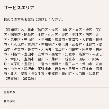
サービスエリア
初めての方もお気軽にお越しください。
【愛知県】名古屋市（熱田区・港区・中川区・南区・緑区・天白
区・瑞穂区・昭和区・中区・中村区・東区・千種区・西区・北
区・名東区・守山区）・半田市・常滑市・東海市・大府市・知多
市・阿久比町・東浦町・南知多町・美浜町・武豊町・津島市・愛
西市・弥富市・あま市・大治町・蟹江町・飛島村・岡崎市・碧南
市・刈谷市・豊田市・安城市・西尾市・知立市・高浜市・みよし
市・幸田町・豊橋市・豊川市・蒲郡市・新城市・田原市・設楽
町・東栄町・豊根村・一宮市・瀬戸市・春日井市・犬山市・江南
市・小牧市・稲沢市・尾張旭市・岩倉市・豊明市・日進市・清須
市・北名古屋市・長久手市・東郷町・豊山町・大口町・扶桑町
【三重県】【岐阜県】
会社概要
利用規約