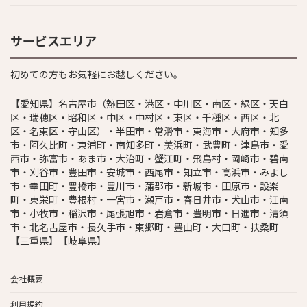
サービスエリア
初めての方もお気軽にお越しください。
【愛知県】名古屋市（熱田区・港区・中川区・南区・緑区・天白
区・瑞穂区・昭和区・中区・中村区・東区・千種区・西区・北
区・名東区・守山区）・半田市・常滑市・東海市・大府市・知多
市・阿久比町・東浦町・南知多町・美浜町・武豊町・津島市・愛
西市・弥富市・あま市・大治町・蟹江町・飛島村・岡崎市・碧南
市・刈谷市・豊田市・安城市・西尾市・知立市・高浜市・みよし
市・幸田町・豊橋市・豊川市・蒲郡市・新城市・田原市・設楽
町・東栄町・豊根村・一宮市・瀬戸市・春日井市・犬山市・江南
市・小牧市・稲沢市・尾張旭市・岩倉市・豊明市・日進市・清須
市・北名古屋市・長久手市・東郷町・豊山町・大口町・扶桑町
【三重県】【岐阜県】
会社概要
利用規約