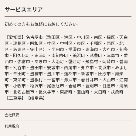
サービスエリア
初めての方もお気軽にお越しください。
【愛知県】名古屋市（熱田区・港区・中川区・南区・緑区・天白
区・瑞穂区・昭和区・中区・中村区・東区・千種区・西区・北
区・名東区・守山区）・半田市・常滑市・東海市・大府市・知多
市・阿久比町・東浦町・南知多町・美浜町・武豊町・津島市・愛
西市・弥富市・あま市・大治町・蟹江町・飛島村・岡崎市・碧南
市・刈谷市・豊田市・安城市・西尾市・知立市・高浜市・みよし
市・幸田町・豊橋市・豊川市・蒲郡市・新城市・田原市・設楽
町・東栄町・豊根村・一宮市・瀬戸市・春日井市・犬山市・江南
市・小牧市・稲沢市・尾張旭市・岩倉市・豊明市・日進市・清須
市・北名古屋市・長久手市・東郷町・豊山町・大口町・扶桑町
【三重県】【岐阜県】
会社概要
利用規約