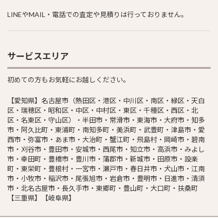
LINEやMAIL・電話での査定や見積りは行っておりません。
サービスエリア
初めての方もお気軽にお越しください。
【愛知県】名古屋市（熱田区・港区・中川区・南区・緑区・天白
区・瑞穂区・昭和区・中区・中村区・東区・千種区・西区・北
区・名東区・守山区）・半田市・常滑市・東海市・大府市・知多
市・阿久比町・東浦町・南知多町・美浜町・武豊町・津島市・愛
西市・弥富市・あま市・大治町・蟹江町・飛島村・岡崎市・碧南
市・刈谷市・豊田市・安城市・西尾市・知立市・高浜市・みよし
市・幸田町・豊橋市・豊川市・蒲郡市・新城市・田原市・設楽
町・東栄町・豊根村・一宮市・瀬戸市・春日井市・犬山市・江南
市・小牧市・稲沢市・尾張旭市・岩倉市・豊明市・日進市・清須
市・北名古屋市・長久手市・東郷町・豊山町・大口町・扶桑町
【三重県】【岐阜県】