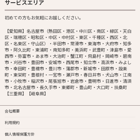
サービスエリア
初めての方もお気軽にお越しください。
【愛知県】名古屋市（熱田区・港区・中川区・南区・緑区・天白
区・瑞穂区・昭和区・中区・中村区・東区・千種区・西区・北
区・名東区・守山区）・半田市・常滑市・東海市・大府市・知多
市・阿久比町・東浦町・南知多町・美浜町・武豊町・津島市・愛
西市・弥富市・あま市・大治町・蟹江町・飛島村・岡崎市・碧南
市・刈谷市・豊田市・安城市・西尾市・知立市・高浜市・みよし
市・幸田町・豊橋市・豊川市・蒲郡市・新城市・田原市・設楽
町・東栄町・豊根村・一宮市・瀬戸市・春日井市・犬山市・江南
市・小牧市・稲沢市・尾張旭市・岩倉市・豊明市・日進市・清須
市・北名古屋市・長久手市・東郷町・豊山町・大口町・扶桑町
【三重県】【岐阜県】
会社概要
利用規約
個人情報保護方針