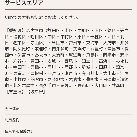
サービスエリア
初めての方もお気軽にお越しください。
【愛知県】名古屋市（熱田区・港区・中川区・南区・緑区・天白
区・瑞穂区・昭和区・中区・中村区・東区・千種区・西区・北
区・名東区・守山区）・半田市・常滑市・東海市・大府市・知多
市・阿久比町・東浦町・南知多町・美浜町・武豊町・津島市・愛
西市・弥富市・あま市・大治町・蟹江町・飛島村・岡崎市・碧南
市・刈谷市・豊田市・安城市・西尾市・知立市・高浜市・みよし
市・幸田町・豊橋市・豊川市・蒲郡市・新城市・田原市・設楽
町・東栄町・豊根村・一宮市・瀬戸市・春日井市・犬山市・江南
市・小牧市・稲沢市・尾張旭市・岩倉市・豊明市・日進市・清須
市・北名古屋市・長久手市・東郷町・豊山町・大口町・扶桑町
【三重県】【岐阜県】
会社概要
利用規約
個人情報保護方針