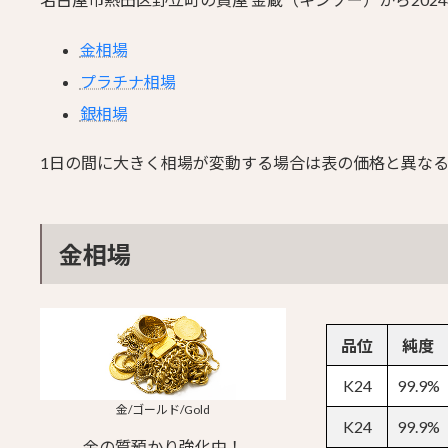
金相場
プラチナ相場
銀相場
1日の間に大きく相場が変動する場合は表の価格と異な
金相場
品位
純度
K24
99.9%
金/ゴールド/Gold
K24
99.9%
金の質預かり強化中！