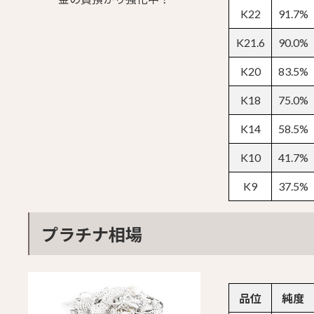
K22
91.7%
K21.6
90.0%
K20
83.5%
K18
75.0%
K14
58.5%
K10
41.7%
K9
37.5%
プラチナ相場
品位
純度