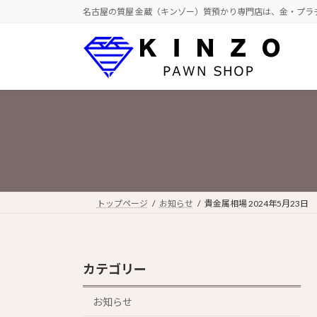
コ
ナ
名古屋の質屋 金蔵（キンゾー）質預かり専門店は、金・プラ
ン
ビ
テ
ゲ
ン
ー
ツ
シ
へ
ョ
ス
ン
キ
に
ッ
移
プ
動
トップページ
お知らせ
貴金属相場 2024年5月23日
カテゴリー
お知らせ