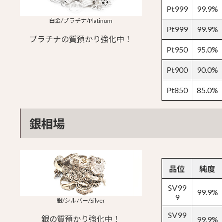
Pt999
99.9%
白金/プラチナ/Platinum
Pt999
99.9%
プラチナの質預かり強化中！
Pt950
95.0%
Pt900
90.0%
Pt850
85.0%
銀相場
品位
純度
SV99
99.9%
9
銀/シルバー/Silver
SV99
銀の質預かり強化中！
99.9%