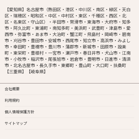
【愛知県】名古屋市（熱田区・港区・中川区・南区・緑区・天白
区・瑞穂区・昭和区・中区・中村区・東区・千種区・西区・北
区・名東区・守山区）・半田市・常滑市・東海市・大府市・知多
市・阿久比町・東浦町・南知多町・美浜町・武豊町・津島市・愛
西市・弥富市・あま市・大治町・蟹江町・飛島村・岡崎市・碧南
市・刈谷市・豊田市・安城市・西尾市・知立市・高浜市・みよし
市・幸田町・豊橋市・豊川市・蒲郡市・新城市・田原市・設楽
町・東栄町・豊根村・一宮市・瀬戸市・春日井市・犬山市・江南
市・小牧市・稲沢市・尾張旭市・岩倉市・豊明市・日進市・清須
市・北名古屋市・長久手市・東郷町・豊山町・大口町・扶桑町
【三重県】【岐阜県】
会社概要
利用規約
個人情報保護方針
サイトマップ