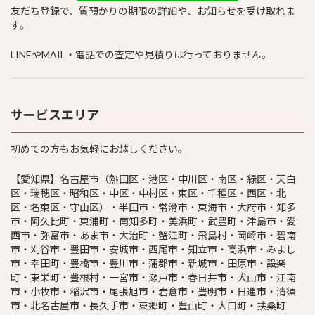
友だち登録で、質預かりの期限の詳細や、お知らせを受け取れま
す。
LINEやMAIL・電話での査定や見積りは行っておりません。
サービスエリア
初めての方もお気軽にお越しください。
【愛知県】名古屋市（熱田区・港区・中川区・南区・緑区・天白
区・瑞穂区・昭和区・中区・中村区・東区・千種区・西区・北
区・名東区・守山区）・半田市・常滑市・東海市・大府市・知多
市・阿久比町・東浦町・南知多町・美浜町・武豊町・津島市・愛
西市・弥富市・あま市・大治町・蟹江町・飛島村・岡崎市・碧南
市・刈谷市・豊田市・安城市・西尾市・知立市・高浜市・みよし
市・幸田町・豊橋市・豊川市・蒲郡市・新城市・田原市・設楽
町・東栄町・豊根村・一宮市・瀬戸市・春日井市・犬山市・江南
市・小牧市・稲沢市・尾張旭市・岩倉市・豊明市・日進市・清須
市・北名古屋市・長久手市・東郷町・豊山町・大口町・扶桑町