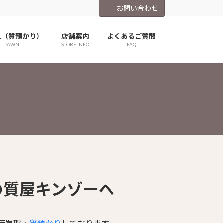
お問い合わせ
れ（質預かり）
店舗案内
よくあるご質問
PAWN
STORE INFO
FAQ
の質屋キンゾーへ
価買取・
質預かり
しております。