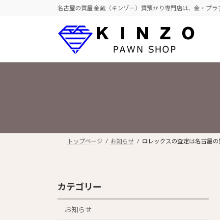
コ
ナ
名古屋の質屋 金蔵（キンゾー）質預かり専門店は、金・プラ
ン
ビ
テ
ゲ
ン
ー
ツ
シ
へ
ョ
ス
ン
キ
に
ッ
移
プ
動
トップページ
お知らせ
ロレックスの査定は名古屋の
カテゴリー
お知らせ