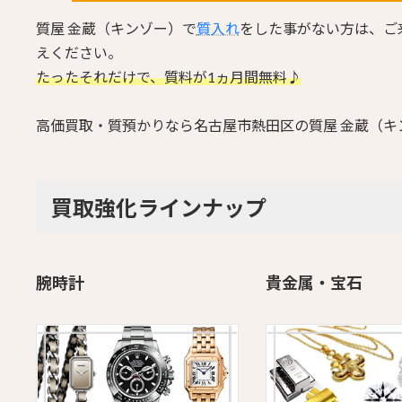
質屋 金蔵（キンゾー）で
質入れ
をした事がない方は、ご
えください。
たったそれだけで、質料が1ヵ月間無料♪
高価買取・質預かりなら名古屋市熱田区の質屋 金蔵（キ
買取強化ラインナップ
腕時計
貴金属・宝石