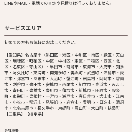
LINEやMAIL・電話での査定や見積りは行っておりません。
サービスエリア
初めての方もお気軽にお越しください。
【愛知県】名古屋市（熱田区・港区・中川区・南区・緑区・天白
区・瑞穂区・昭和区・中区・中村区・東区・千種区・西区・北
区・名東区・守山区）・半田市・常滑市・東海市・大府市・知多
市・阿久比町・東浦町・南知多町・美浜町・武豊町・津島市・愛
西市・弥富市・あま市・大治町・蟹江町・飛島村・岡崎市・碧南
市・刈谷市・豊田市・安城市・西尾市・知立市・高浜市・みよし
市・幸田町・豊橋市・豊川市・蒲郡市・新城市・田原市・設楽
町・東栄町・豊根村・一宮市・瀬戸市・春日井市・犬山市・江南
市・小牧市・稲沢市・尾張旭市・岩倉市・豊明市・日進市・清須
市・北名古屋市・長久手市・東郷町・豊山町・大口町・扶桑町
【三重県】【岐阜県】
会社概要