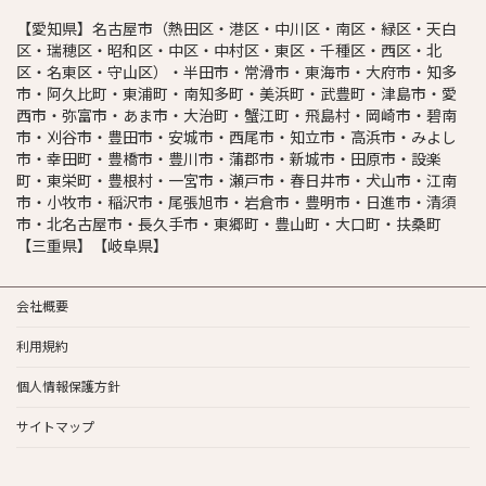
【愛知県】名古屋市（熱田区・港区・中川区・南区・緑区・天白
区・瑞穂区・昭和区・中区・中村区・東区・千種区・西区・北
区・名東区・守山区）・半田市・常滑市・東海市・大府市・知多
市・阿久比町・東浦町・南知多町・美浜町・武豊町・津島市・愛
西市・弥富市・あま市・大治町・蟹江町・飛島村・岡崎市・碧南
市・刈谷市・豊田市・安城市・西尾市・知立市・高浜市・みよし
市・幸田町・豊橋市・豊川市・蒲郡市・新城市・田原市・設楽
町・東栄町・豊根村・一宮市・瀬戸市・春日井市・犬山市・江南
市・小牧市・稲沢市・尾張旭市・岩倉市・豊明市・日進市・清須
市・北名古屋市・長久手市・東郷町・豊山町・大口町・扶桑町
【三重県】【岐阜県】
会社概要
利用規約
個人情報保護方針
サイトマップ