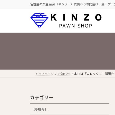
コ
ナ
名古屋の質屋 金蔵（キンゾー）質預かり専門店は、金・プラ
ン
ビ
テ
ゲ
ン
ー
ツ
シ
へ
ョ
ス
ン
キ
に
ッ
移
プ
動
トップページ
お知らせ
本日は「ロレックス」質預かり強
カテゴリー
お知らせ