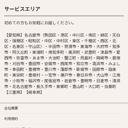
サービスエリア
初めての方もお気軽にお越しください。
【愛知県】名古屋市（熱田区・港区・中川区・南区・緑区・天白
区・瑞穂区・昭和区・中区・中村区・東区・千種区・西区・北
区・名東区・守山区）・半田市・常滑市・東海市・大府市・知多
市・阿久比町・東浦町・南知多町・美浜町・武豊町・津島市・愛
西市・弥富市・あま市・大治町・蟹江町・飛島村・岡崎市・碧南
市・刈谷市・豊田市・安城市・西尾市・知立市・高浜市・みよし
市・幸田町・豊橋市・豊川市・蒲郡市・新城市・田原市・設楽
町・東栄町・豊根村・一宮市・瀬戸市・春日井市・犬山市・江南
市・小牧市・稲沢市・尾張旭市・岩倉市・豊明市・日進市・清須
市・北名古屋市・長久手市・東郷町・豊山町・大口町・扶桑町
【三重県】【岐阜県】
会社概要
利用規約